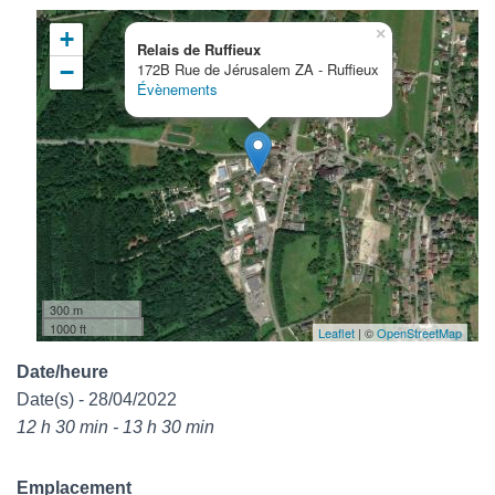
×
+
Relais de Ruffieux
−
172B Rue de Jérusalem ZA - Ruffieux
Évènements
300 m
1000 ft
Leaflet
| ©
OpenStreetMap
Date/heure
Date(s) - 28/04/2022
12 h 30 min - 13 h 30 min
Emplacement