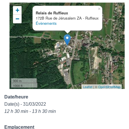
×
+
Relais de Ruffieux
−
172B Rue de Jérusalem ZA - Ruffieux
Évènements
300 m
1000 ft
Leaflet
| ©
OpenStreetMap
Date/heure
Date(s) - 31/03/2022
12 h 30 min - 13 h 30 min
Emplacement