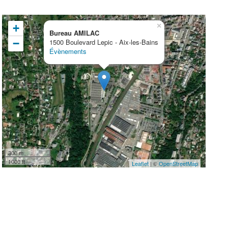
×
+
Bureau AMILAC
−
1500 Boulevard Lepic - Aix-les-Bains
Évènements
300 m
1000 ft
Leaflet
| ©
OpenStreetMap