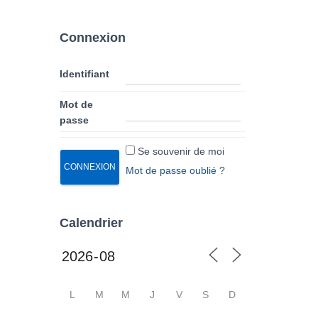
Connexion
Identifiant
Mot de
passe
Se souvenir de moi
Mot de passe oublié ?
Calendrier
L
M
M
J
V
S
D